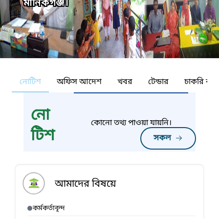
মানিকগঞ্জ।
নোটিশ
অফিস আদেশ
খবর
টেন্ডার
চাকরি কর্ন
নো
কোনো তথ্য পাওয়া যায়নি।
টিশ
সকল
আমাদের বিষয়ে
কর্মকর্তাবৃন্দ