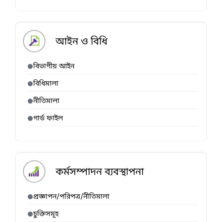
আইন ও বিধি
বিভাগীয় আইন
বিধিমালা
নীতিমালা
গার্ড ফাইল
কর্মসম্পাদন ব্যবস্থাপনা
প্রজ্ঞাপন/পরিপত্র/নীতিমালা
চুক্তিসমূহ